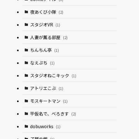
夜あくび小隊
(2)
スタジオVR
(1)
人妻が薫る部屋
(2)
ちんちん亭
(1)
なえぷち
(1)
スタジオねこキック
(1)
アトリエこぶ
(1)
モスキートマン
(1)
平仮名で、べろきす
(2)
dobuworks
(1)
子豚の館