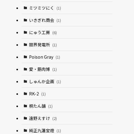
ミツミツにく
(1)
いきぎれ商会
(1)
にゅう工房
(6)
限界発電所
(1)
Poison Gray
(1)
愛・筋肉博
(1)
しゅんか企画
(1)
RK-2
(1)
桐たん舗
(1)
遠野えすけ
(2)
純正九蓮宝燈
(1)