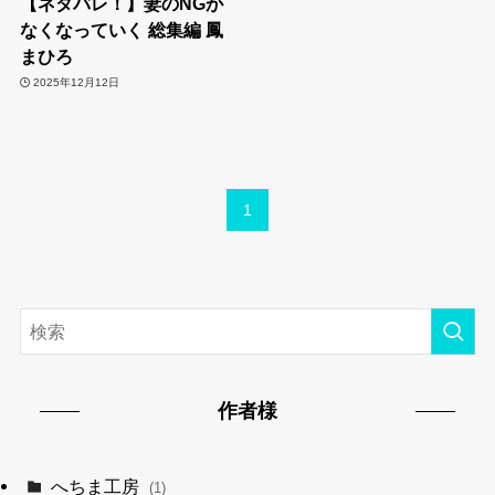
【ネタバレ！】妻のNGが
なくなっていく 総集編 鳳
まひろ
2025年12月12日
1
作者様
へちま工房
(1)