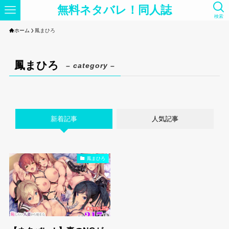
無料ネタバレ！同人誌
検索
ホーム
鳳まひろ
鳳まひろ
– category –
新着記事
人気記事
鳳まひろ