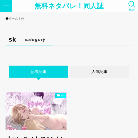
無料ネタバレ！同人誌
検索
ホーム
sk
sk
– category –
新着記事
人気記事
sk