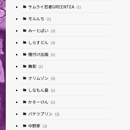
サムライ忍者GREENTEA
(1)
モルんち
(1)
みーとぱい
(2)
しらすどん
(2)
種付け出版
(1)
舞影
(1)
クリムゾン
(3)
しなもん島
(1)
かそーけん
(1)
バケツプリン
(2)
中野家
(2)