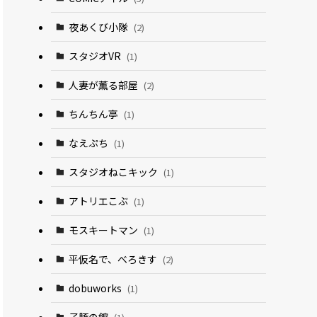
夜あくび小隊
(2)
スタジオVR
(1)
人妻が薫る部屋
(2)
ちんちん亭
(1)
なえぷち
(1)
スタジオねこキック
(1)
アトリエこぶ
(1)
モスキートマン
(1)
平仮名で、べろきす
(2)
dobuworks
(1)
子豚の館