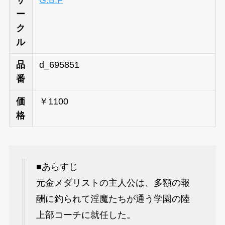
ー
ク
ル
品
d_695851
番
価
￥1100
格
■あらすじ
元金メダリストの主人公は、多額の報
酬に釣られて淫魔たちが通う学園の陸
上部コーチに就任した。