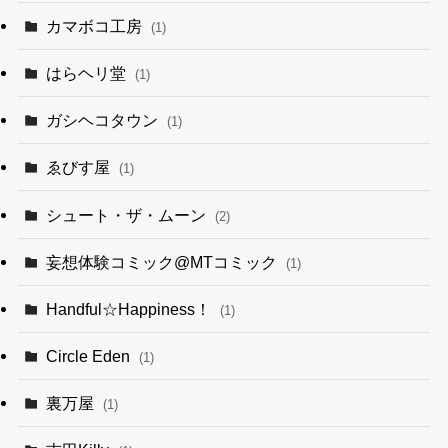
カマボコ工房
(1)
はらヘリ堂
(1)
ガシヘコタウン
(1)
ゑびす屋
(1)
シュート・ザ・ムーン
(2)
妄想体験コミック@MTコミック
(1)
Handful☆Happiness！
(1)
Circle Eden
(1)
裏万屋
(1)