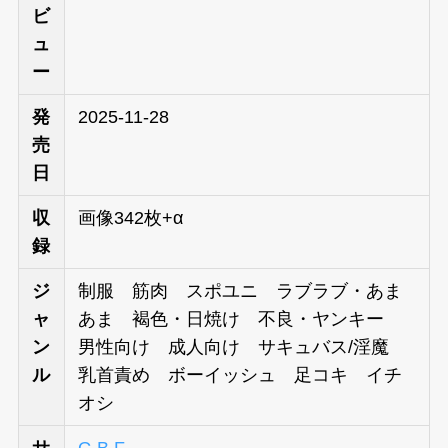
ビ
ュ
ー
発
2025-11-28
売
日
収
画像342枚+α
録
ジ
制服 筋肉 スポユニ ラブラブ・あま
ャ
あま 褐色・日焼け 不良・ヤンキー
ン
男性向け 成人向け サキュバス/淫魔
ル
乳首責め ボーイッシュ 足コキ イチ
オシ
サ
G.B.F