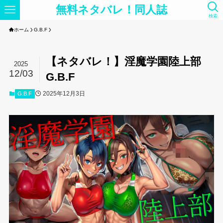
無料ネタバレ！同人誌
検索
ホーム
G.B.F
【ネタバレ！】淫魔学園陸上部
2025
12/03
G.B.F
2025年12月3日
G.B.F