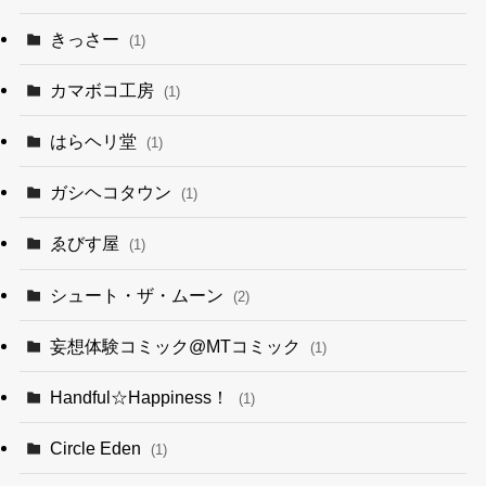
きっさー
(1)
カマボコ工房
(1)
はらヘリ堂
(1)
ガシヘコタウン
(1)
ゑびす屋
(1)
シュート・ザ・ムーン
(2)
妄想体験コミック@MTコミック
(1)
Handful☆Happiness！
(1)
Circle Eden
(1)