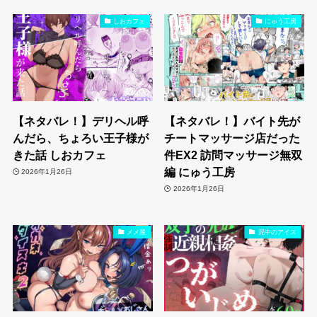
しおカフェ
にゅう工房
【ネタバレ！】デリヘル呼
【ネタバレ！】バイト先が
んだら、ちょろい王子様が
チートマッサージ店だった
きた話 しおカフェ
件EX2 訪問マッサージ無双
編 にゅう工房
2026年1月26日
2026年1月26日
メメ屋
泥中のアイス