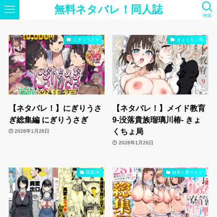
無料ネタバレ！同人誌
検索
にぎりうさぎ
きょくちょ局
【ネタバレ！】にぎりうさ
【ネタバレ！】メイド教育
ぎ総集編 にぎりうさぎ
9-没落貴族瑠璃川椿- きょ
くちょ局
2026年1月26日
2026年1月26日
国産JK
猫耳と黒マスク