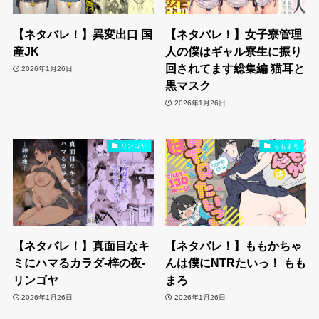
【ネタバレ！】異変出口 国
【ネタバレ！】女子寮管理
産JK
人の僕はギャル寮生に振り
回されてます総集編 猫耳と
2026年1月26日
黒マスク
2026年1月26日
リンゴヤ
ももまろ
【ネタバレ！】真面目なキ
【ネタバレ！】ももかちゃ
ミにハマるカラダ‐梓の夜‐
んは僕にNTRたいっ！ もも
リンゴヤ
まろ
2026年1月26日
2026年1月26日